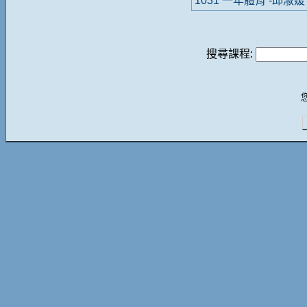
1031 一年體育 -邱淑媛
搜尋課程: