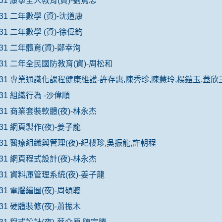
031 康寧全人教育(資)-劉篤忠
031 二年數學 (資)-沈道康
031 二年數學 (資)-徐偉鈞
031 二年體育(資)-鄭幸洵
031 二年全民國防教育(資)-周松和
031 專業通識化課程健康維護-許存惠,陳秀珍,陳慧玲,楊鎧玉,蓋欣
031 組織行為 -沙偉順
031 商業套裝軟體(夜)-林永杰
031 網頁製作(夜)-姜子龍
031 醫療組織與管理(夜)-紀櫻珍,吳振龍,許朝程
031 網頁程式設計(夜)-林永杰
031 資料庫管理系統(夜)-姜子龍
031 電腦繪圖(夜)-周碩聰
031 硬體裝修(夜)-蕭振木