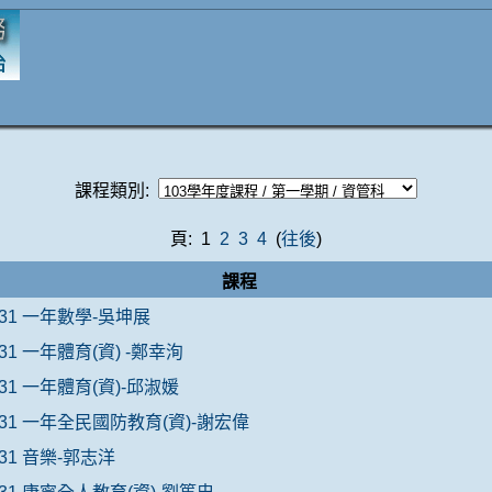
課程類別:
頁: 1
2
3
4
(
往後
)
課程
031 一年數學-吳坤展
031 一年體育(資) -鄭幸洵
031 一年體育(資)-邱淑媛
031 一年全民國防教育(資)-謝宏偉
031 音樂-郭志洋