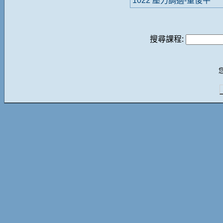
1022 壓力調適-董俊平
搜尋課程: